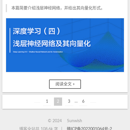
本篇简要介绍浅层神经网络，并给出其向量化形式。
阅读全文 »
…
1
2
3
6
©
2024
Sunwish
博客全站共 108.6k 字
|
赣ICP备2022001064号-2