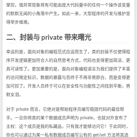
掌控，值异常现象将有可能由庞大代码量中的任何一个操作该变量
的默默无闻的小角落中产生。如此一来，大型程序的开发与维护变
得举步维艰。
二、封装与 private 带来曙光
幸运的是，面向对象的编程范式应运而生了，类的封装不仅使得程
序开发逻辑更加符合人的自然思考方式，代码也变得更加简洁、更
具可读性了。更加重要的是，面向对象编程语言为我们提供了丰富
的访问限定标识，数据的暴露与否终于不再非黑即白，而是变得更
加可控了。开发人员终于可以在安全性与功能性之间找到平衡，男
默女泪。
对于 private 而言，它绝对是帮助程序员编写稳固代码的最佳帮
手。一旦你将类的某个数据成员声明为 private，也就对外宣布了
主权：这个成员是我的私藏品，只有我才能够访问它！于此同时，
你也可以通过为某一私有数据成员编写公有的 get/set 方法将其选