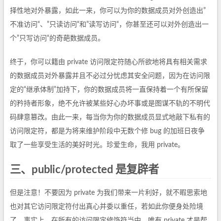
择性地对外暴露，如此一来，你可以为你的数据成员对外创造出”
不准访问“、”只读访问“和”读写访问“，你甚至还可以对外创造出一
个”只写访问“的奇葩数据成员。
终于，你可以籍由 private 访问限定符随心所欲地将具有相关需求
的数据成员对外暴露并且不必过分忧虑其安全问题，因为在访问限
定的“继承体制”加持下，你的数据成员将一直保持着一个有所保留
的矜持者形象，绝不允许被某些好心办坏事或是图谋不轨的不明代
码肆意篡改。由此一来，每当你为你的数据成员显式地敲下私有的
访问限定符，都是为将来维护阶段中无数个修 bug 的加班日夜争
取了一些享受生活的美好时光。珍爱生命，我用 private。
三、public/protected 是复辟者
但是注意！不要因为 private 为我们带来一片利好，就不暇思索地
也对其它访问限定符付出真心并委以重任，若如此你便身处险境
了。事实上，在所有的访问限定修饰符当中，唯有 private 才是帮