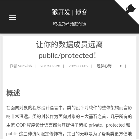
猴开发 | 博客
积极思考 活跃创造
让你的数据成员远离
public/protected！
作者 Sunwish
|
2019-09-28
|
2022-08-02
|
经验心得
|
0
|
概述
在面向对象的程序设计语言中，类的设计对软件的整体架构而言影
响非常深远。类的封装作为面向对象的三大基石之首，几乎所有的
主流 OOP 程序设计语言都为其提供了诸如 private、protected 和
public 这三种访问限定修饰符，其目的无非是为了帮助类更方便地