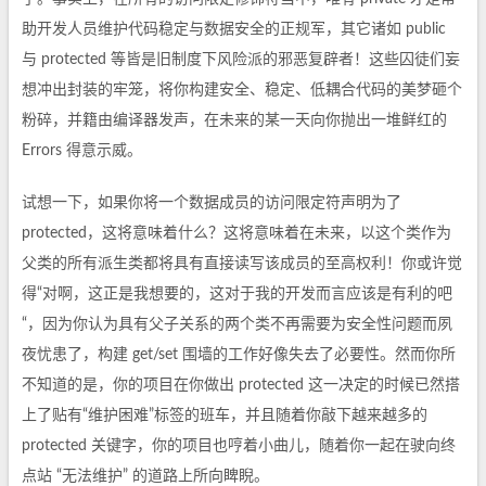
助开发人员维护代码稳定与数据安全的正规军，其它诸如 public
与 protected 等皆是旧制度下风险派的邪恶复辟者！这些囚徒们妄
想冲出封装的牢笼，将你构建安全、稳定、低耦合代码的美梦砸个
粉碎，并籍由编译器发声，在未来的某一天向你抛出一堆鲜红的
Errors 得意示威。
试想一下，如果你将一个数据成员的访问限定符声明为了
protected，这将意味着什么？这将意味着在未来，以这个类作为
父类的所有派生类都将具有直接读写该成员的至高权利！你或许觉
得“对啊，这正是我想要的，这对于我的开发而言应该是有利的吧
“，因为你认为具有父子关系的两个类不再需要为安全性问题而夙
夜忧患了，构建 get/set 围墙的工作好像失去了必要性。然而你所
不知道的是，你的项目在你做出 protected 这一决定的时候已然搭
上了贴有“维护困难”标签的班车，并且随着你敲下越来越多的
protected 关键字，你的项目也哼着小曲儿，随着你一起在驶向终
点站 “无法维护” 的道路上所向睥睨。