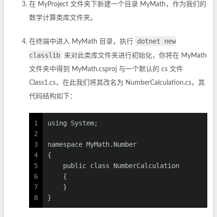
在 MyProject 文件夹下新建一个目录 MyMath，作为我们的
数学计算类库文件夹。
dotnet new
在终端中进入 MyMath 目录，执行
classlib
来对此类库文件夹进行初始化，你将在 MyMath
文件夹中得到 MyMath.csproj 与一个默认的 cs 文件
Class1.cs，在此我们将其改名为 NumberCalculation.cs，其
代码结构如下：
1
using System;
2
3
namespace MyMath.Number
4
{
5
    public class NumberCalculation
6
    {
7
    }
8
}