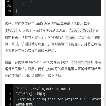
27
        }
28
    }
29
}
这样，我们就完成了 add() 方法的简单单元测试示例。其中
[Fact]
Assert.True()
标记指明下面的方法为测试方法，
函
True
数中的第一项参数为实际值，其预期值为
，当实际值与预期
值一致时，该测试就可以通过，否则该测试不能通过，并将在终端
中将参数二作为错误信息输出显示。
dotnet test
最后，在终端中 MyMath.Tests 文件夹下执行
即可
运行单元测试。显然，我们之前编写的函数是可以正确计算所给用
例的加法的，因此终端输出了如下信息：
1
PS C:\...\MyProject> dotnet test
2
已开始生成，请等待...
3
Skipping running test for project C:\...\MyProj
4
完成的生成。