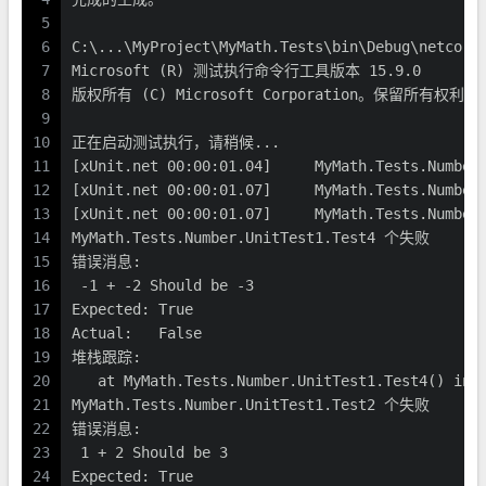
5
6
C:\...\MyProject\MyMath.Tests\bin\Debug\netcor
7
Microsoft (R) 测试执行命令行工具版本 15.9.0
8
版权所有 (C) Microsoft Corporation。保留所有权利。
9
10
正在启动测试执行，请稍候...
11
[xUnit.net 00:00:01.04]     MyMath.Tests.Number
12
[xUnit.net 00:00:01.07]     MyMath.Tests.Number
13
[xUnit.net 00:00:01.07]     MyMath.Tests.Number
14
MyMath.Tests.Number.UnitTest1.Test4 个失败
15
错误消息:
16
 -1 + -2 Should be -3
17
Expected: True
18
Actual:   False
19
堆栈跟踪:
20
   at MyMath.Tests.Number.UnitTest1.Test4() in 
21
MyMath.Tests.Number.UnitTest1.Test2 个失败
22
错误消息:
23
 1 + 2 Should be 3
24
Expected: True