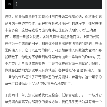
15
}
通常，如果你直接着手实现的细节而开始写代码的话，你将难免忘
记考虑一些边界条件，而程序在各种环境运行的过程中，情况往往
丰富多变，这就导致所写出的程序往往在调试期间可以“正确运
行”，可是一旦投入使用，各种灵异错误就接踵而来。上面的代码
段作为一个错误的例子，相信你不难看出是有明显的问题的。在通
常的输入下，它可以正常的执行，可是如果输入的数组为空呢？那
就糟糕了，你绝对不想看到编译器给你抛出一堆鲜红的Errors，更
不希望让用户看到错误警告。可是当你养成写单元测试的习惯时，
你就会自然地为测试单元有意地设计各种看似“不合理”的输入，而
一旦你的代码通过了严苛而险恶的单元测试，恭喜你，这个可靠的
单元可以被你贴上”合格”的标签放心地使用了。
于此同时，单元测试帮助代码更稳定、低耦合是由于，一个与其它
单元耦合度高又内部复杂的类或方法，我们几乎无法为其写出一个