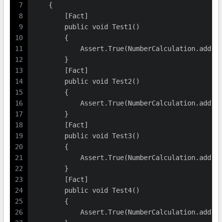
7
    {
8
        [Fact]
9
        public void Test1()
10
        {
11
            Assert.True(NumberCalculation.add(0
12
        }
13
        [Fact]
14
        public void Test2()
15
        {
16
            Assert.True(NumberCalculation.add(1
17
        }
18
        [Fact]
19
        public void Test3()
20
        {
21
            Assert.True(NumberCalculation.add(-
22
        }
23
        [Fact]
24
        public void Test4()
25
        {
26
            Assert.True(NumberCalculation.add(-