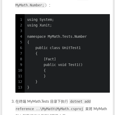
MyMath.Number;
）：
1
using System;
2
using Xunit;
3
4
namespace MyMath.Tests.Number
5
{
6
    public class UnitTest1
7
    {
8
        [Fact]
9
        public void Test1()
10
        {
11
        }
12
    }
13
}
dotnet add
在终端 MyMath.Tests 目录下执行
reference ..\MyMath\MyMath.csproj
来将 MyMath