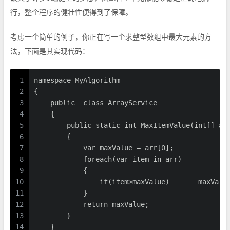
行，整个程序的健壮性便得到了保障。
考虑一个简单的例子，你正在写一个求整型数组中最大元素的方
法，下面是其实现代码：
1
namespace MyAlgorithm
2
{
3
    public  class ArrayService
4
    {
5
        public static int MaxItemValue(int[] ar
6
        {
7
            var maxValue = arr[0];
8
            foreach(var item in arr)
9
            {
10
                if(item>
11
            }
12
            return maxValue;
13
        }
14
    }