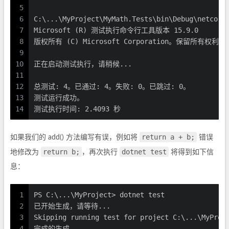
5
6
C:\...\MyProject\MyMath.Tests\bin\Debug\netcor
7
Microsoft (R) 测试执行命令行工具版本 15.9.0
8
版权所有 (C) Microsoft Corporation。保留所有权利。
9
10
正在启动测试执行，请稍候...
11
12
总测试: 4。已通过: 4。失败: 0。已跳过: 0。
13
测试运行成功。
14
测试执行时间: 2.4093 秒
return a + b;
如果我们的 add() 方法编写有误，例如将
错误
return b;
dotnet test
地修改为
，再次执行
将得到如下信
息：
1
PS C:\...\MyProject> dotnet test
2
已开始生成，请等待...
3
Skipping running test for project C:\...\MyProj
4
完成的生成。