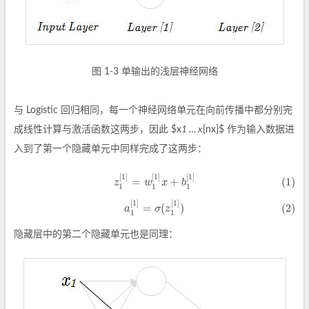
图 1-3 单输出的浅层神经网络
与 Logistic 回归相同，每一个神经网络单元在向前传播中都分别完
成线性计算与激活函数这两步，因此 $x
1 … x
{nx}$ 作为输入数据进
入到了第一个隐藏单元中同样完成了这两步：
[
1
]
[
1
]
[
1
]
(1)
z
1
[
1
]
=
w
1
[
1
]
x
+
b
1
[
1
]
=
+
(1)
z
w
x
b
1
1
1
[
1
]
[
1
]
(2)
a
1
[
1
]
=
σ
(
z
1
[
1
]
)
=
(
)
(2)
a
σ
z
1
1
隐藏层中的第二个隐藏单元也是同理：