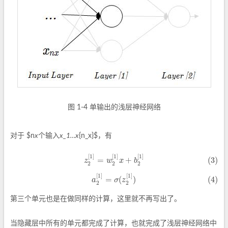
图 1-4 单输出的浅层神经网络
个
输
入
对于 $n
x
x_1…x
{n_x}$，有
个
输
入
[
1
]
[
1
]
[
1
]
(3)
z
2
[
1
]
=
w
2
[
1
]
x
+
b
2
[
1
]
=
+
(3)
z
w
x
b
2
2
2
[
1
]
[
1
]
(4)
a
2
[
1
]
=
σ
(
z
2
[
1
]
)
=
(
)
(4)
a
σ
z
2
2
第三个单元也是在做同样的计算，这里就不再写出了。
当隐藏层中所有的单元都完成了计算，也就完成了浅层神经网络中