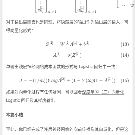
⎢
⎥
⎢
⎥
⎢
⎥
⎢
⎥
⎣
⋮
⋮
⎣
⎦
⎣
⎦
[
⋯
w
[
1
]
[
1
]
z
a
n
n
×
1
×
1
n
n
0
0
1
1
对于输出层而言也是同理，将隐藏层的输出作为输出层的输入，可
得向量化形式：
[
2
]
[
2
]
[
1
]
[
2
]
=
+
(13)
(13)
Z
[
2
]
=
W
[
2
]
A
[
1
]
+
b
[
2
]
Z
W
A
b
[
2
]
[
2
]
=
(
)
(14)
(14)
A
[
2
]
=
σ
(
Z
[
2
]
)
A
σ
Z
单输出浅层神经网络成本函数的形式与 Logistic 回归中一致：
[
2
]
[
2
]
=
−
(
1
/
)
(
+
(
1
−
)
(
1
−
)
)
(15)
(15)
J
=
−
(
1
/
m
)
(
Y
l
o
g
A
[
2
]
+
(
1
−
Y
)
l
o
g
(
1
−
A
[
2
]
)
)
J
m
Y
l
o
g
A
Y
l
o
g
A
如果对向量化过程有任何疑问，可以回看
深度学习（二）向量化
Logistic 回归及其梯度输出
本篇小结
至此，你已经完成了浅层神经网络的向前传播及其向量化，但是这