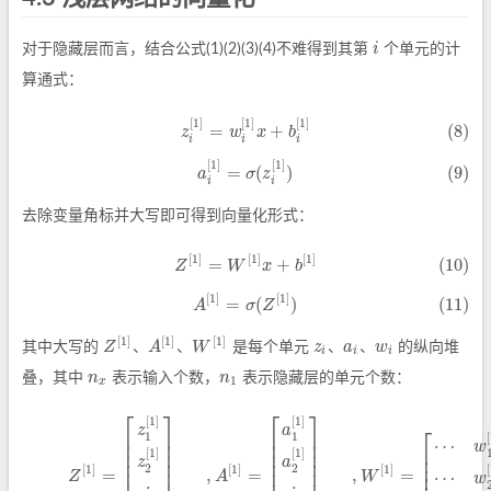
i
对于隐藏层而言，结合公式(1)(2)(3)(4)不难得到其第
个单元的计
i
算通式：
[
1
]
[
1
]
[
1
]
(8)
z
i
[
1
]
=
w
i
[
1
]
x
+
b
i
[
1
]
=
+
(8)
z
w
x
b
i
i
i
[
1
]
[
1
]
(9)
a
i
[
1
]
=
σ
(
z
i
[
1
]
)
=
(
)
(9)
a
σ
z
i
i
去除变量角标并大写即可得到向量化形式：
[
1
]
[
1
]
[
1
]
=
+
(10)
(10)
Z
[
1
]
=
W
[
1
]
x
+
b
[
1
]
Z
W
x
b
[
1
]
[
1
]
=
(
)
(11)
(11)
A
[
1
]
=
σ
(
Z
[
1
]
)
A
σ
Z
[
1
]
[
1
]
[
1
]
Z
A
W
z
a
w
其中大写的
、
、
是每个单元
、
、
的纵向堆
Z
[
1
]
A
[
1
]
W
[
1
]
z
i
a
i
w
i
i
i
i
n
n
叠，其中
表示输入个数，
表示隐藏层的单元个数：
n
x
n
1
1
x
⎡
⎤
⎡
⎤
[
1
]
[
1
]
(12)
Z
[
1
]
=
[
z
1
[
1
]
z
2
[
1
]
⋮
z
n
0
[
1
]
]
n
1
×
1
,
A
[
1
]
=
[
a
1
[
1
]
a
2
[
1
]
⋮
a
n
0
[
1
]
]
n
1
×
1
,
W
[
1
⎡
z
a
⎢
⎥
⎢
⎥
1
1
[
⋯
⎢
⎥
⎢
⎥
w
⎢
⎢
⎥
⎢
⎥
[
1
]
[
1
]
⎢
z
a
⎢
⎥
⎢
⎥
⎢
2
2
[
1
]
[
1
]
[
1
]
[
=
,
=
,
=
⋯
Z
A
W
w