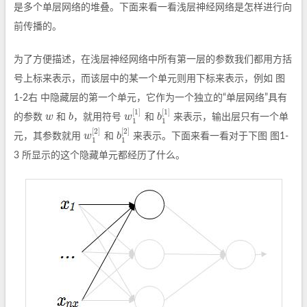
是多个单层网络的堆叠。下面来看一看浅层神经网络是怎样进行向
前传播的。
为了方便描述，在浅层神经网络中所有第一层的参数我们都用方括
号上标来表示，而该层中的某一个单元则用下标来表示，例如 图
1-2右 中隐藏层的第一个单元，它作为一个独立的“单层网络”具有
[
1
]
[
1
]
w
b
w
b
的参数
和
，就用符号
和
来表示，输出层只有一个单
w
b
w
1
[
1
]
b
1
[
1
]
1
1
[
2
]
[
2
]
w
b
元，其参数就用
和
来表示。下面来看一看对于下图 图1-
w
1
[
2
]
b
1
[
2
]
1
1
3 所显示的这个隐藏单元都经历了什么。