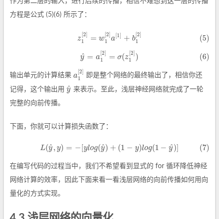
作为第二层的输入，进行后续的传播，相信不难想到这一层的传播
方程是公式 (5)(6) 所示了：
[
2
]
[
2
]
[
2
]
[
1
]
(5)
z
1
[
2
]
=
w
1
[
2
]
a
[
1
]
+
b
1
[
2
]
=
+
(5)
z
w
a
b
1
1
1
[
2
]
[
2
]
(6)
y
^
=
a
1
[
2
]
=
σ
(
z
1
[
2
]
)
^
=
=
(
)
(6)
y
a
σ
z
1
1
[
2
]
a
输出单元的计算结果
即是整个网络的最终输出了，相信你还
a
1
[
2
]
1
^
y
记得，这个输出用
来表示。至此，浅层神经网络就完成了一轮
y
^
完整的向前传播。
下面，你就可以计算损失函数了：
^
^
^
(
,
)
=
−
[
(
)
+
(
1
−
)
(
1
−
)
]
(7)
(7)
L
(
y
^
,
y
)
=
−
[
y
l
o
g
(
y
^
)
+
(
1
−
y
)
l
o
g
(
1
−
y
^
)
]
L
y
y
y
l
o
g
y
y
l
o
g
y
在编写代码的过程当中，我们不希望看到显式的 for 循环降低神经
网络计算的效率，因此下面来看一看浅层网络的向前传播如何用向
量化的方式实现。
4.3 浅层网络的向量化