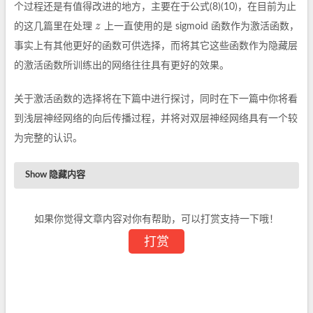
个过程还是有值得改进的地方，主要在于公式(8)(10)，在目前为止
z
的这几篇里在处理
上一直使用的是 sigmoid 函数作为激活函数，
z
事实上有其他更好的函数可供选择，而将其它这些函数作为隐藏层
的激活函数所训练出的网络往往具有更好的效果。
关于激活函数的选择将在下篇中进行探讨，同时在下一篇中你将看
到浅层神经网络的向后传播过程，并将对双层神经网络具有一个较
为完整的认识。
隐藏内容
没有隐藏内容(・∀・(・∀・(・∀・*)
如果你觉得文章内容对你有帮助，可以打赏支持一下哦！
打赏